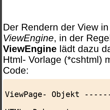
Der Rendern der View in
ViewEngine
, in der Rege
ViewEngine
lädt dazu d
Html- Vorlage (*cshtml) 
Code:
                            +------
ViewPage- Objekt ------
                            | (Razor)